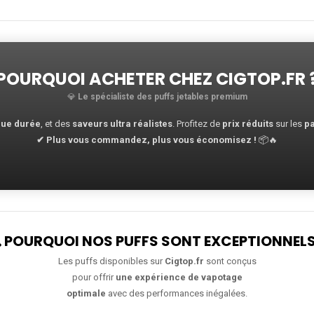
POURQUOI ACHETER CHEZ
CIGTOP.FR
💎
Le spécialiste des puffs jetables premium
gue durée
, et des
saveurs ultra réalistes
. Profitez de
prix réduits
sur les
pa
✔ Plus vous commandez, plus vous économisez !
📦🔥

POURQUOI NOS PUFFS SONT EXCEPTIONNELS
Les puffs disponibles sur
Cigtop.fr
sont conçus
pour offrir
une expérience de vapotage
optimale
avec des performances inégalées.