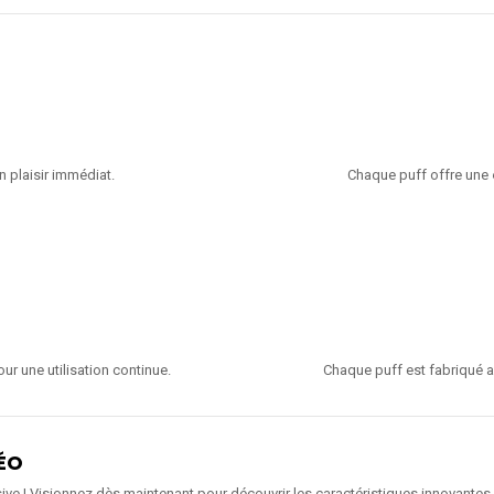
n plaisir immédiat.
Chaque puff offre une
ur une utilisation continue.
Chaque puff est fabriqué 
ÉO
ve ! Visionnez dès maintenant pour découvrir les caractéristiques innovantes 