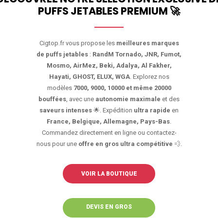
PUFFS JETABLES PREMIUM
🚀
Cigtop.fr vous propose les
meilleures marques
de puffs jetables
:
RandM Tornado, JNR, Fumot,
Mosmo, AirMez, Beki, Adalya, Al Fakher,
Hayati, GHOST, ELUX, WGA
. Explorez nos
modèles
7000, 9000, 10000 et même 20000
bouffées
, avec une
autonomie maximale
et des
saveurs intenses
🌟. Expédition
ultra rapide
en
France, Belgique, Allemagne, Pays-Bas
.
Commandez directement en ligne ou contactez-
nous pour une
offre en gros ultra compétitive
💨.
VOIR LA BOUTIQUE
DEVIS EN GROS