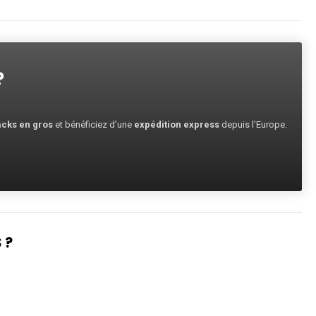
?
cks en gros
et bénéficiez d’une
expédition express
depuis l’Europe.
 ?